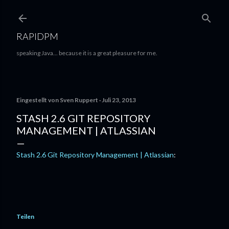
Direkt zum Hauptbereich
RAPIDPM
speaking Java... because it is a great pleasure for me.
Eingestellt von
Sven Ruppert
Juli 23, 2013
STASH 2.6 GIT REPOSITORY
MANAGEMENT | ATLASSIAN
Stash 2.6 Git Repository Management | Atlassian
:
Teilen