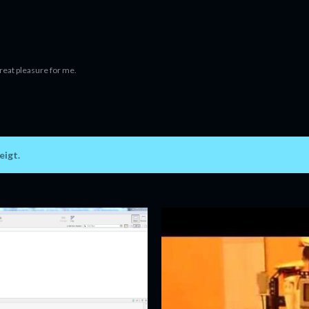
Direkt zum Hauptbereich
 great pleasure for me.
eigt.