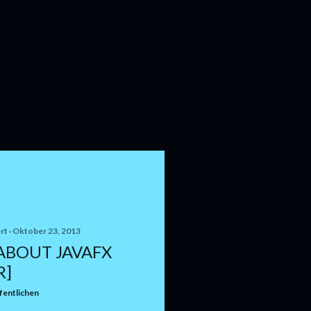
rt
Oktober 23, 2013
ABOUT JAVAFX
R]
entlichen