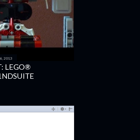
6, 2013
: LEGO®
1NDSUITE